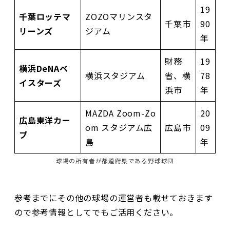
19
千葉ロッテマ
ZOZOマリンスタ
千葉市
90
リーンズ
ジアム
年
財務
19
横浜DeNAベ
横浜スタジアム
省、横
78
イスターズ
浜市
年
MAZDA Zoom-Zo
20
広島東洋カー
om スタジアム広
広島市
09
プ
島
年
球場の所有者が都道府県である野球球団
参考までにその他の球場の運営者も載せておきます
ので参考情報としてでもご活用ください。