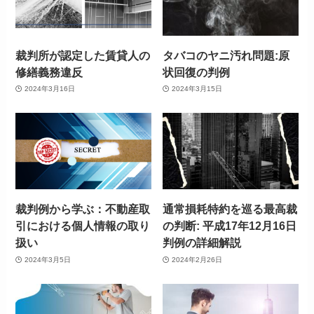
裁判所が認定した賃貸人の
タバコのヤニ汚れ問題:原
修繕義務違反
状回復の判例
2024年3月16日
2024年3月15日
裁判例から学ぶ：不動産取
通常損耗特約を巡る最高裁
引における個人情報の取り
の判断: 平成17年12月16日
扱い
判例の詳細解説
2024年3月5日
2024年2月26日