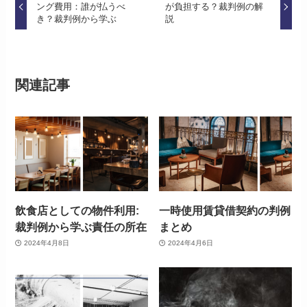
ング費用：誰が払うべ
が負担する？裁判例の解
き？裁判例から学ぶ
説
関連記事
飲食店としての物件利用:
一時使用賃貸借契約の判例
裁判例から学ぶ責任の所在
まとめ
2024年4月8日
2024年4月6日