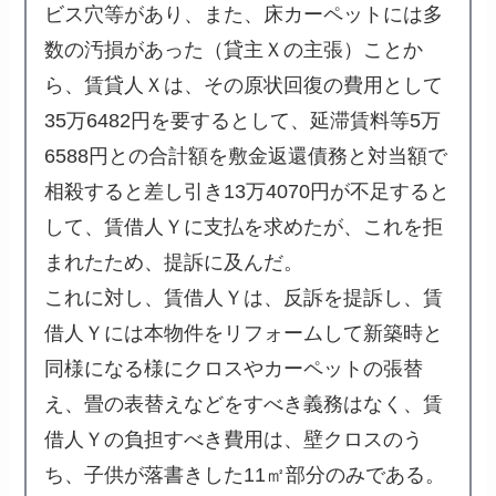
ビス穴等があり、また、床カーペットには多
数の汚損があった（貸主Ｘの主張）ことか
ら、賃貸人Ｘは、その原状回復の費用として
35万6482円を要するとして、延滞賃料等5万
6588円との合計額を敷金返還債務と対当額で
相殺すると差し引き13万4070円が不足すると
して、賃借人Ｙに支払を求めたが、これを拒
まれたため、提訴に及んだ。
これに対し、賃借人Ｙは、反訴を提訴し、賃
借人Ｙには本物件をリフォームして新築時と
同様になる様にクロスやカーペットの張替
え、畳の表替えなどをすべき義務はなく、賃
借人Ｙの負担すべき費用は、壁クロスのう
ち、子供が落書きした11㎡部分のみである。