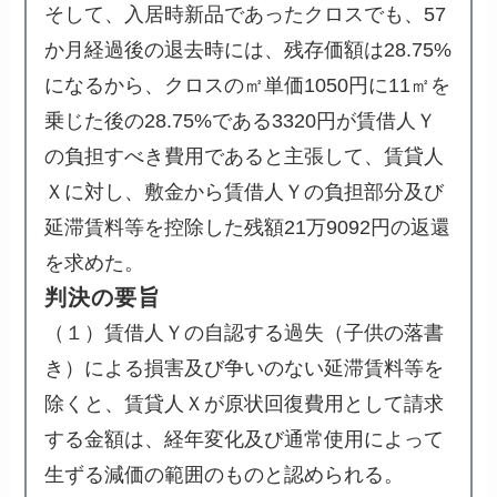
そして、入居時新品であったクロスでも、57
か月経過後の退去時には、残存価額は28.75%
になるから、クロスの㎡単価1050円に11㎡を
乗じた後の28.75%である3320円が賃借人Ｙ
の負担すべき費用であると主張して、賃貸人
Ｘに対し、敷金から賃借人Ｙの負担部分及び
延滞賃料等を控除した残額21万9092円の返還
を求めた。
判決の要旨
（１）賃借人Ｙの自認する過失（子供の落書
き）による損害及び争いのない延滞賃料等を
除くと、賃貸人Ｘが原状回復費用として請求
する金額は、経年変化及び通常使用によって
生ずる減価の範囲のものと認められる。