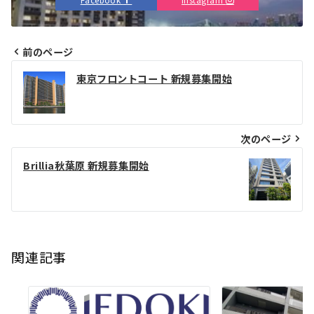
Facebook
Instagram
前のページ
投
東京フロントコート 新規募集開始
稿
ナ
次のページ
ビ
Brillia秋葉原 新規募集開始
ゲ
ー
シ
ョ
関連記事
ン