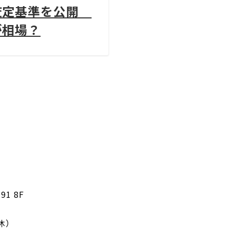
査定基準を公開
が相場？
91 8F
無休）