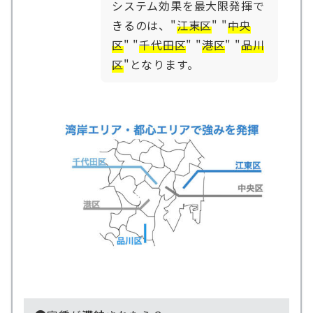
システム効果を最大限発揮で
きるのは、"
江東区
" "
中央
区
" "
千代田区
" "
港区
" "
品川
区
"となります。