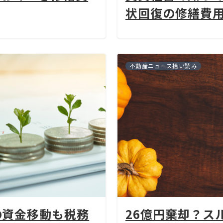
状回復の修繕費
不動産ニュース拾い読み
の資金移動も税務
26億円棄却？ス