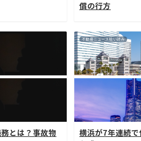
償の行方
不動産ニュース拾い読み
義務とは？事故物
横浜が7年連続で