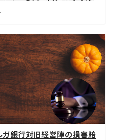
用
ルガ銀行対旧経営陣の損害賠