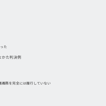
った
なかた判決例
繕義務を完全には履行していない